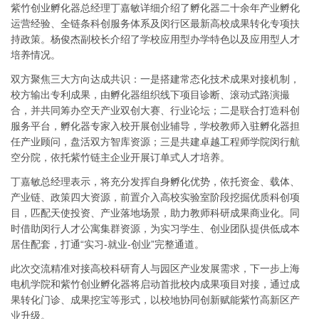
紫竹创业孵化器总经理丁嘉敏详细介绍了孵化器二十余年产业孵化
运营经验、全链条科创服务体系及闵行区最新高校成果转化专项扶
持政策。杨俊杰副校长介绍了学校应用型办学特色以及应用型人才
培养情况。
双方聚焦三大方向达成共识：一是搭建常态化技术成果对接机制，
校方输出专利成果，由孵化器组织线下项目诊断、滚动式路演撮
合，并共同筹办空天产业双创大赛、行业论坛；二是联合打造科创
服务平台，孵化器专家入校开展创业辅导，学校教师入驻孵化器担
任产业顾问，盘活双方智库资源；三是共建卓越工程师学院闵行航
空分院，依托紫竹链主企业开展订单式人才培养。
丁嘉敏总经理表示，将充分发挥自身孵化优势，依托资金、载体、
产业链、政策四大资源，前置介入高校实验室阶段挖掘优质科创项
目，匹配天使投资、产业落地场景，助力教师科研成果商业化。同
时借助闵行人才公寓集群资源，为实习学生、创业团队提供低成本
居住配套，打通“实习-就业-创业”完整通道。
此次交流精准对接高校科研育人与园区产业发展需求，下一步上海
电机学院和紫竹创业孵化器将启动首批校内成果项目对接，通过成
果转化门诊、成果挖宝等形式，以校地协同创新赋能紫竹高新区产
业升级。