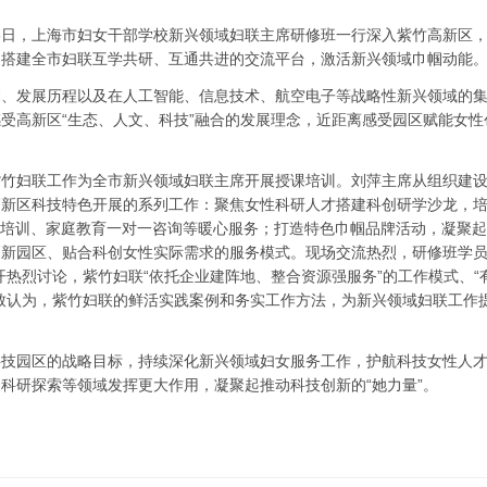
16日，上海市妇女干部学校新兴领域妇联主席研修班一行深入紫竹高新区
，搭建全市妇联互学共研、互通共进的交流平台，激活新兴领域巾帼动能
划、发展历程以及在人工智能、信息技术、航空电子等战略性新兴领域的
受高新区“生态、人文、科技”融合的发展理念，近距离感受园区赋能女性
紫竹妇联工作为全市新兴领域妇联主席开展授课培训。刘萍主席从组织建
高新区科技特色开展的系列工作：聚焦女性科研人才搭建科创研学沙龙，
能培训、家庭教育一对一咨询等暖心服务；打造特色巾帼品牌活动，凝聚
新园区、贴合科创女性实际需求的服务模式。现场交流热烈，研修班学员
热烈讨论，紫竹妇联“依托企业建阵地、整合资源强服务”的工作模式、“
致认为，紫竹妇联的鲜活实践案例和务实工作方法，为新兴领域妇联工作
科技园区的战略目标，持续深化新兴领域妇女服务工作，护航科技女性人
科研探索等领域发挥更大作用，凝聚起推动科技创新的“她力量”。