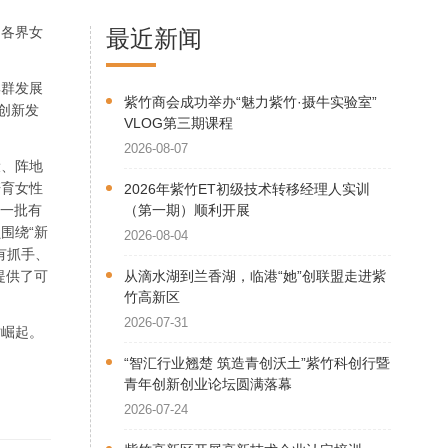
，各界女
最近新闻
。
集群发展
紫竹商会成功举办“魅力紫竹·摄牛实验室”
创新发
VLOG第三期课程
2026-08-07
设、阵地
培育女性
2026年紫竹ET初级技术转移经理人实训
起一批有
（第一期）顺利开展
围绕“新
2026-08-04
有抓手、
提供了可
从滴水湖到兰香湖，临港“她”创联盟走进紫
竹高新区
2026-07-31
才崛起。
“智汇行业翘楚 筑造青创沃土”紫竹科创行暨
青年创新创业论坛圆满落幕
2026-07-24