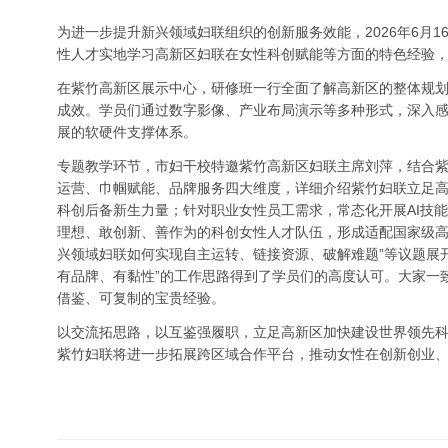
为进一步提升新兴领域妇联组织的创新服务效能，2026年6月
性人才实地学习高新区妇联在女性科创赋能等方面的特色经验
在紫竹高新区展示中心，研修班一行全面了解高新区的整体规
成效。学员们通过数字影像、产业布局演示等多种形式，深入感
展的软硬件支撑体系。
专题教学环节，市妇干校特邀紫竹高新区妇联主席刘萍，结合
运营、巾帼赋能、品牌服务四大维度，详细介绍紫竹妇联立足
科创后备新生力量；针对职业女性员工需求，常态化开展AI技
理想、敢创新、善作为的科创女性人才队伍，形成适配国家级高
兴领域妇联如何实现自主运转、链接资源、破解难题”等议题展开
有品牌、有黏性”的工作思路得到了学员们的高度认可。大家一
借鉴、可复制的宝贵经验。
以交流拓思路，以互鉴强履职，立足高新区加快建设世界领先
紫竹妇联将进一步拓展跨区域合作平台，推动女性在创新创业、