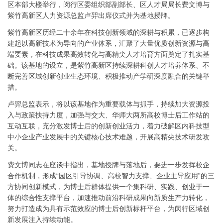
区本部大楼举行，闵行区委组织部副部长、区人才局局长费文博与
紫竹高新区人力资源总监卢羿出席仪式并为基地授牌。
紫竹高新区历经二十余年在科技创新领域的深耕与积累，已逐步构
建起以高新技术为导向的产业体系，汇聚了大量优质创新资源与高
端要素，在科技成果高效转化与高精尖人才培育方面奠定了扎实基
础。该基地的设立，是紫竹高新区持续深耕科创人才培养体系、不
断完善区域创新创业生态环境、积极推动产学研深度融合的关键举
措。
卢羿总监表示，将以该基地作为重要载体与抓手，持续加大资源投
入与政策扶持力度，加强与交大、华师大两所高校博士后工作站的
互动互联，充分激发博士后的创新创业活力，着力破解区内科技型
中小企业产业发展中的关键核心技术难题，开展高精尖技术研发攻
关。
费文博同志在座谈中指出，基地授牌与落地后，要进一步发挥校企
合作机制，形成“园区引导协调、高校智力支撑、企业主导应用”的三
方协同创新模式，为博士后群体提供一个集科研、实践、创业于一
体的综合性支撑平台，加速推动前沿科研成果向新质生产力转化，
努力打造成为具有示范效应的博士后创新标杆平台，为闵行区域创
新发展注入持续动能。