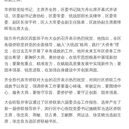
市侨联党组书记、主席齐全胜，区委书记陆方舟出席开幕式并讲
话。区委副书记唐劲松，区委常委、统战部部长吴继华，区委常
委、副区长张宇祥，区人大常委会副主任陈皋，区政协副主席蔡怿
晖等出席大会。
陆方舟代表区四套班子向大会的召开表示热烈祝贺。他指出，全区
各级侨联坚持党的全面领导，融入“大统战”格局，践行“大侨务”理
念，在过去五年开展了卓有成效的工作。他对未来五年区侨务工作
提出希望：要胸怀大局、勇担使命，在筑牢思想根基中展现新担
当；要聚焦重点、精准发力，在赋能高质量发展中实现新作为；要
固本强基、锐意进取，在加强自身建设中开创新局面。
齐全胜代表市侨联对大会的召开表示热烈祝贺，对闵行区侨联工作
成效予以肯定，强调侨务工作要要凝心铸魂、举旗定向，要围绕中
心、服务大局，要恪守宗旨、爱侨护侨，要守正创新、固本强基。
大会听取并审议通过了区侨联第六届委员会工作报告。选举产生了
新一届侨联领导班子。闵行区中心医院党委书记施晓军当选区侨联
主席，张忠良、周敏、甘占勇、王鹂辉、周运达、徐笑晓当选副主
席，张忠良当选区侨联秘书长。