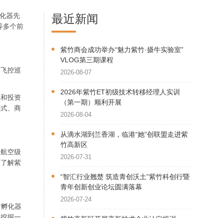
孵化器先
最近新闻
等多个前
紫竹商会成功举办“魅力紫竹·摄牛实验室”
VLOG第三期课程
、飞控巡
2026-08-07
2026年紫竹ET初级技术转移经理人实训
业和投资
（第一期）顺利开展
模式、商
2026-08-04
从滴水湖到兰香湖，临港“她”创联盟走进紫
竹高新区
的航空级
2026-07-31
面了解紫
“智汇行业翘楚 筑造青创沃土”紫竹科创行暨
青年创新创业论坛圆满落幕
2026-07-24
竹孵化器
力挖掘一