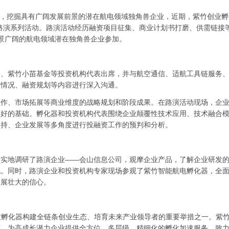
模式，挖掘具有广阔发展前景的潜在航电领域独角兽企业，近期，紫竹创业
资路演系列活动。路演活动经历融资项目征集、商业计划书打磨、供需链接
景广阔的航电领域潜在独角兽企业参加。
金、紫竹小苗基金等投资机构代表出席，并与航空通信、适航工具链服务
务情况、融资规划等内容进行深入沟通。
合作、市场拓展等商业维度的战略规划和阶段成果。在路演活动现场，企
良好的基础。孵化器和投资机构代表围绕企业颠覆性技术应用、技术融合
支持、企业发展等多角度进行投融资工作的预判和分析。
表实地调研了路演企业——会山信息公司，观摩企业产品，了解企业研发
见。同时，路演企业和投资机构专家现场参观了紫竹智能航电孵化器，全
发展壮大的信心。
创业孵化器构建全链条创业生态、培育未来产业领导者的重要举措之一。紫
节，为高成长潜力企业提供全方位、多层级、精细化的孵化加速服务，致