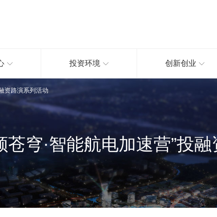
心
投资环境
创新创业
投融资路演系列活动
领苍穹·智能航电加速营”投