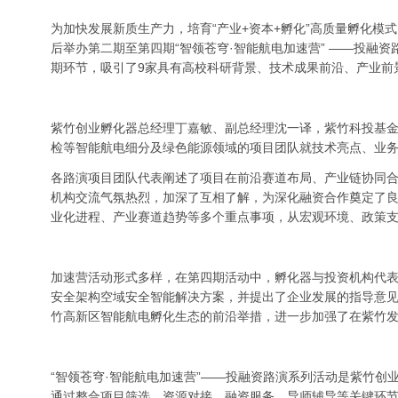
为加快发展新质生产力，培育“产业+资本+孵化”高质量孵化
后举办第二期至第四期“智领苍穹·智能航电加速营” ——投融
期环节，吸引了9家具有高校科研背景、技术成果前沿、产业前
紫竹创业孵化器总经理丁嘉敏、副总经理沈一译，紫竹科投基
检等智能航电细分及绿色能源领域的项目团队就技术亮点、业
各路演项目团队代表阐述了项目在前沿赛道布局、产业链协同
机构交流气氛热烈，加深了互相了解，为深化融资合作奠定了
业化进程、产业赛道趋势等多个重点事项，从宏观环境、政策
加速营活动形式多样，在第四期活动中，孵化器与投资机构代
安全架构空域安全智能解决方案，并提出了企业发展的指导意
竹高新区智能航电孵化生态的前沿举措，进一步加强了在紫竹
“智领苍穹·智能航电加速营”——投融资路演系列活动是紫竹
通过整合项目筛选、资源对接、融资服务、导师辅导等关键环