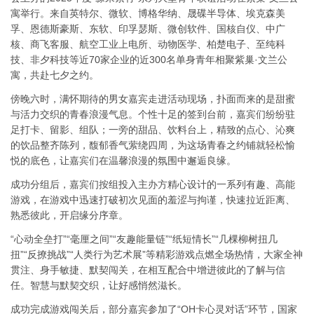
寓举行。来自英特尔、微软、博格华纳、晟碟半导体、埃克森美
孚、恩德斯豪斯、东软、印孚瑟斯、微创软件、国核自仪、中广
核、商飞客服、航空工业上电所、动物医学、柏楚电子、至纯科
技、非夕科技等近70家企业的近300名单身青年相聚紫巢·文兰公
寓，共赴七夕之约。
傍晚六时，满怀期待的男女嘉宾走进活动现场，扑面而来的是甜蜜
与活力交织的青春浪漫气息。个性十足的签到台前，嘉宾们纷纷驻
足打卡、留影、组队；一旁的甜品、饮料台上，精致的点心、沁爽
的饮品整齐陈列，馥郁香气萦绕四周，为这场青春之约铺就轻松愉
悦的底色，让嘉宾们在温馨浪漫的氛围中邂逅良缘。
成功分组后，嘉宾们按组投入主办方精心设计的一系列有趣、高能
游戏，在游戏中迅速打破初次见面的羞涩与拘谨，快速拉近距离、
熟悉彼此，开启缘分序章。
“心动全垒打”“毫厘之间”“友趣能量链”“纸短情长”“几棵柳树扭几
扭”“反撩挑战”“人类行为艺术展”等精彩游戏点燃全场热情，大家全神
贯注、身手敏捷、默契闯关，在相互配合中增进彼此的了解与信
任。智慧与默契交织，让好感悄然滋长。
成功完成游戏闯关后，部分嘉宾参加了“OH卡心灵对话”环节，国家