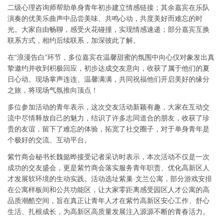
二级心理咨询师帮助单身青年初步建立情感链接；其余嘉宾在乐队
演奏的优美乐曲声中品尝美味、共鸣心动，共度美好而难忘的时
光。大家自由畅聊，感受火花碰撞，实现情感速递；部分嘉宾互换
联系方式，相约后续联系，加深彼此了解。
在“浪漫告白”环节，多位嘉宾在温馨甜蜜的氛围中向心仪对象发出真
挚邀约并收到积极回应，初步达成交友意向，收获了属于他们的夏
日心动。现场掌声连连、温馨满满，共同祝福他们开启美好的缘分
之旅，将现场气氛推向顶点！
多位参加活动的青年表示，这次交友活动新颖有趣，大家在互动交
流中尽情释放自己的魅力，结识了许多志同道合的朋友，收获了珍
贵的友谊，留下了难忘的体验，拓宽了社交圈子，对于单身青年是
个极好的交流、互动平台。
紫竹商会秘书长魏懿晔接受记者采访时表示，本次活动不仅是一次
成功的交友盛会，更是紫竹商会落实服务青年职责、优化高新区人
才发展软环境的生动实践。活动选址紫巢·文兰公寓，部分游戏安排
在公寓样板间和公共功能区，让大家零距离感受园区人才公寓的高
品质潮酷空间，旨在真正让青年人才在紫竹高新区安心工作、舒心
生活、扎根成长，为高新区高质量发展注入源源不断的青春活力。